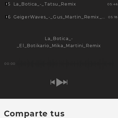
5
La_Botica_-_Tatsu_Remix
05:46
6
GeigerWaves_-_Gus_Martin_Remix_bonustrack
05:18
La_Botica_-
_El_Botikario_Mika_Martini_Remix
00:00
Comparte tus