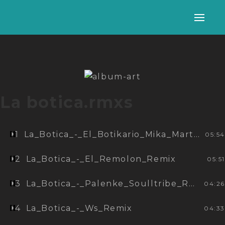
Alter
nave
La botica.rmxs
1
La_Botica_-_El_Botikario_Mika_Martini_Remix
05:54
2
La_Botica_-_El_Remolon_Remix
05:51
3
La_Botica_-_Palenke_Soulltribe_Remix
04:26
4
La_Botica_-_Ws_Remix
04:33