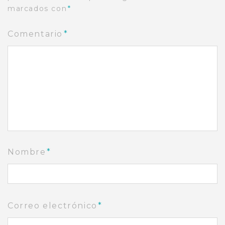
marcados con
*
Comentario
*
Nombre
*
Correo electrónico
*