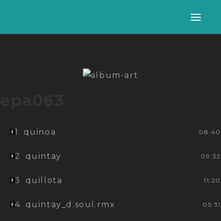
Alter
nave
epa063
1
quinoa
08:40
2
quintay
09:32
3
quillota
11:20
4
quintay_d.soul.rmx
05:31