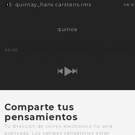
5
quintay_hans carstens.rmx
08:51
quinoa
00:00
Comparte tus
pensamientos
Tu dirección de correo electrónico no será
publicada.
Los campos obligatorios están