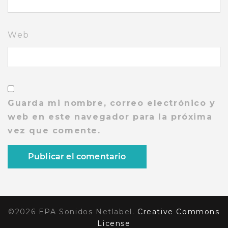
Web
Guarda mi nombre, correo electrónico y
web en este navegador para la próxima
vez que comente.
©2026 EPA Sonidos Netlabel.
Creative Commons
License