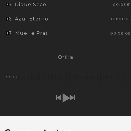
5
Dique Seco
00:05:51
6
Azul Eterno
00:06:05
7
Muelle Prat
00:08:08
Orilla
00:00