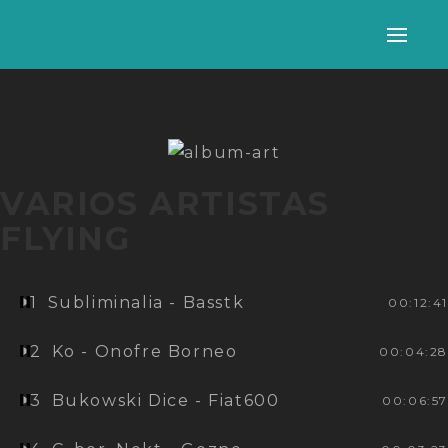
Alter
nave
VARIOS ARTISTAS
FLYING
1
Subliminalia - Basstk
00:12:41
2
Ko - Onofre Borneo
00:04:28
3
Bukowski Dice - Fiat600
00:06:57