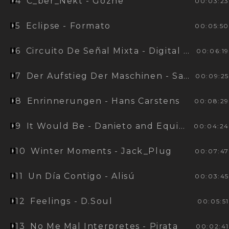
4
C_ber_Nekt - Gozne
00:03:23
5
Eclipse - Formato
00:05:50
6
Circuito De Señal Mixta - Digital Volt
00:06:19
7
Der Aufstieg Der Maschinen - Sasha Yeller
00:09:25
8
Enrinnerungen - Hans Carstens
00:08:29
9
It Would Be - Danieto and Equipo
00:04:24
10
Winter Moments - Jack_Plug
00:07:47
11
Un Día Contigo - Alisú
00:03:45
12
Feelings - D.Soul
00:05:51
13
No Me Mal Interpretes - Pirata
00:02:41