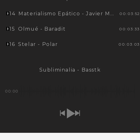
14
Materialismo Epático - Javier Moraga
00:03:52
15
Olmué - Baradit
00:03:33
16
Stelar - Polar
00:03:03
Subliminalia - Basstk
00:00