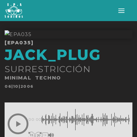
Alter
nave
[EPA035]
JACK_PLUG
SURRESTRICCIÓN
MINIMAL
TECHNO
Publicado
06|10|2006
en
00:00
1X