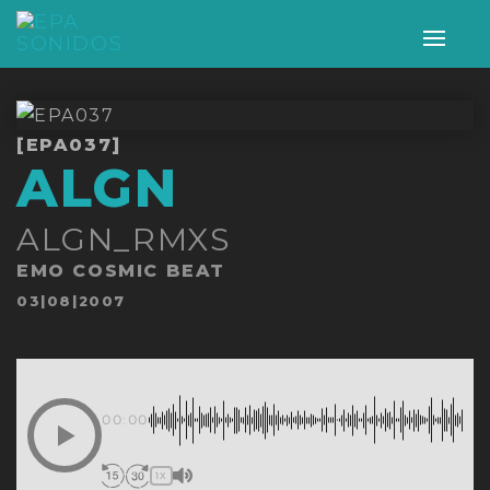
Alter
nave
[EPA037]
ALGN
ALGN_RMXS
EMO COSMIC BEAT
Publicado
03|08|2007
en
00:00
1X