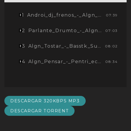
1
Androi_dj_frenos_-_Algn_Balinese.rmx
07:39
2
Parlante_Drumto_-_Algn_Tribaldat.rmx.mp3
07:03
3
Algn_Tostar_-_Basstk_Supratonic.rmx
08:02
4
Algn_Pensar_-_Pentri_ecb.rmx
08:34
DESCARGAR 320KBPS MP3
DESCARGAR TORRENT