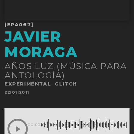
[EPA067]
JAVIER
MORAGA
AÑOS LUZ (MÚSICA PARA
ANTOLOGÍA)
EXPERIMENTAL
GLITCH
Publicado
22|01|2011
en
00:00