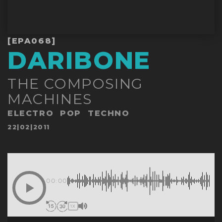
[EPA068]
DARIBONE
THE COMPOSING
MACHINES
ELECTRO
POP
TECHNO
Publicado
22|02|2011
en
00:00
1X