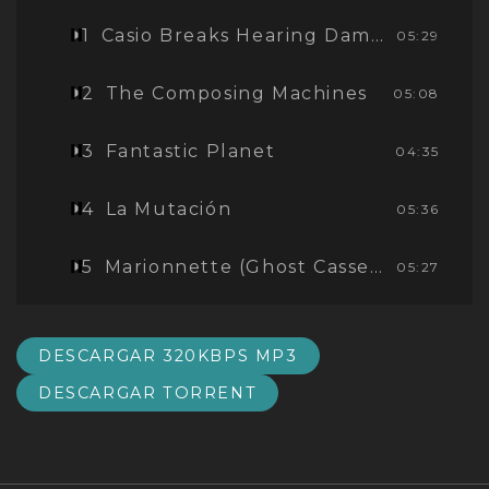
1
Casio Breaks Hearing Damage
05:29
2
The Composing Machines
05:08
3
Fantastic Planet
04:35
4
La Mutación
05:36
5
Marionnette (Ghost Cassette) Daribone Rmx
05:27
DESCARGAR 320KBPS MP3
DESCARGAR TORRENT