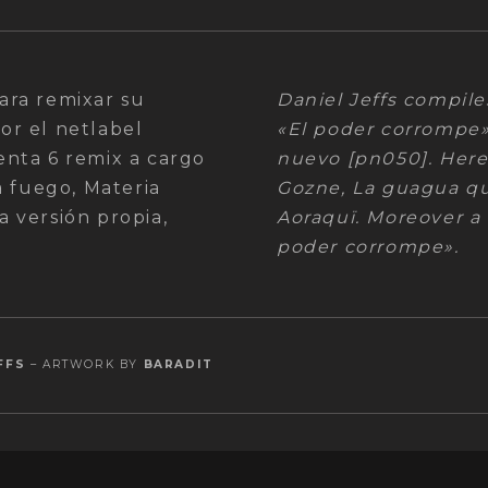
6
rede_-_aoraquï_haz lo
para remixar su
Daniel Jeffs compile
or el netlabel
«El poder corrompe»
nta 6 remix a cargo
nuevo [pn050]. Here
a fuego, Materia
Gozne, La guagua qu
 versión propia,
Aoraquï. Moreover a 
poder corrompe».
FFS
– ARTWORK BY
BARADIT