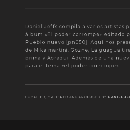
Daniel Jeffs compila a varios artistas 
álbum «El poder corrompe» editado p
Pueblo nuevo [pn050]. Aquí nos prese
de Mika martini, Gozne, La guagua tir
prima y Aoraquï. Además de una nueva
para el tema «el poder corrompe».
COMPILED, MASTERED AND PRODUCED BY
DANIEL JE