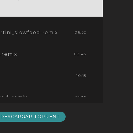
rtini_slowfood-remix
06:52
_remix
03:43
10:15
self_remix
01:36
DESCARGAR TORRENT
_prima_ remix
04:13