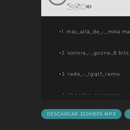
1X
1
más_allá_de_-_mika ma
2
sonora_-_gozne_8 bits
3
rede_-_lgqtf_remix
4
el poder_corrompe_-_
DESCARGAR 320KBPS MP3
5
cosmo_clap_-_ materia