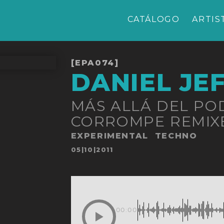
CATÁLOGO
ARTIS
[EPA074]
DANIEL JE
MÁS ALLÁ DEL PO
CORROMPE REMIX
EXPERIMENTAL
TECHNO
Publicado
05|10|2011
en
00:00