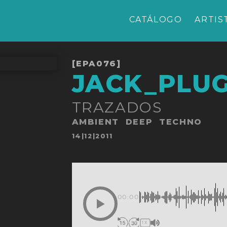
CATÁLOGO
ARTIS
[EPA076]
JACK_PLU
TRAZADOS
AMBIENT
DEEP
TECHNO
Publicado
14|12|2011
en
00:00
1X