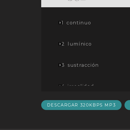
1
continuo
2
lumínico
3
sustracción
4
irrealidad
DESCARGAR 320KBPS MP3
5
sustracción_[Alisu_I_