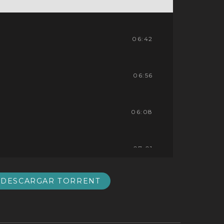
06:42
06:56
06:08
07:01
DESCARGAR TORRENT
need your love_Remix]
04:06