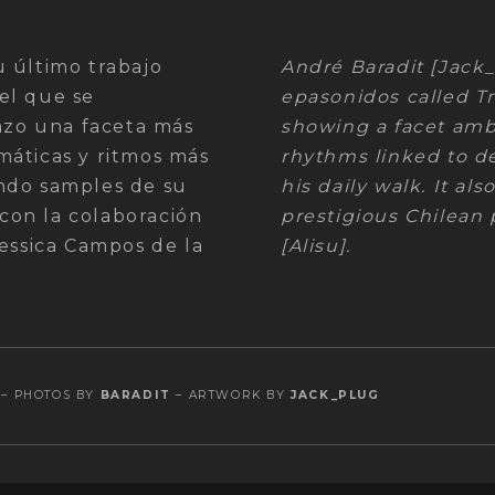
u último trabajo
André Baradit [Jack_
el que se
epasonidos called Tr
zo una faceta más
showing a facet amb
máticas y ritmos más
rhythms linked to d
ndo samples de su
his daily walk. It al
con la colaboración
prestigious Chilean
Jessica Campos de la
[Alisu].
– PHOTOS BY
BARADIT
– ARTWORK BY
JACK_PLUG