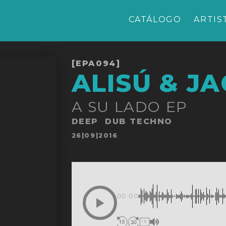
CATÁLOGO
ARTIS
[EPA094]
ALISÚ & J
A SU LADO EP
DEEP
DUB TECHNO
Publicado
26|09|2016
en
00:00
1X