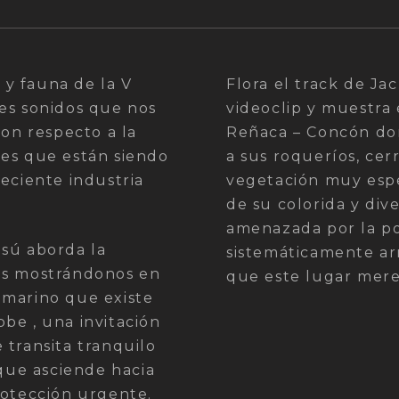
a y fauna de la V
Flora el track de J
tes sonidos que nos
videoclip y muestra 
con respecto a la
Reñaca – Concón don
les que están siendo
a sus roqueríos, cer
reciente industria
vegetación muy espe
de su colorida y dive
amenazada por la po
isú aborda la
sistemáticamente arr
es mostrándonos en
que este lugar mere
bmarino que existe
be , una invitación
 transita tranquilo
ue asciende hacia
rotección urgente.