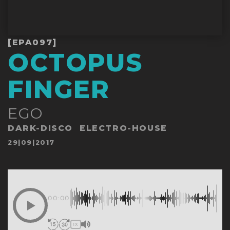
[EPA097]
OCTOPUS
FINGER
EGO
DARK-DISCO
ELECTRO-HOUSE
Publicado
29|09|2017
en
00:00
1X