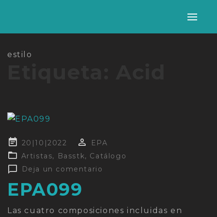
Alter
nave
estilo
Etiqueta:
Acid
Publicado
20|10|2022
EPA
en
Artistas
,
Basstk
,
Catálogo
Deja un comentario
EPA099
Las cuatro composiciones incluidas en