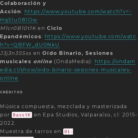
Colaboración y
Acción
:
https://www.youtube.com/watch?v=-
Hq5lu081Ow
M1cr0B10t1K
en
Ciclo
Epandémicos
:
https://www.youtube.com/watc
h?v=QBFW_dU0NkU
J3j3n3SSss
en
Oído Binario, Sesiones
musicales
online
(OndaMedia):
https://ondam
edia.cl/show/oido-binario-sesiones-musicales-
online
CRÉDITOS
Música compuesta, mezclada y masterizada
por
en Epa Studios, Valparaíso, cl: 2015-
BasstK
2022.
Muestra de tarros en
01-