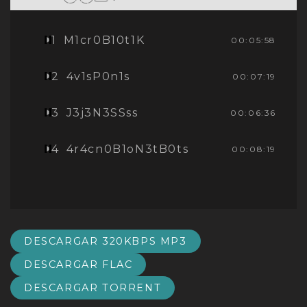
1
M1cr0B10t1K
00:05:58
2
4v1sP0n1s
00:07:19
3
J3j3N3SSss
00:06:36
4
4r4cn0B1oN3tB0ts
00:08:19
DESCARGAR 320KBPS MP3
DESCARGAR FLAC
DESCARGAR TORRENT