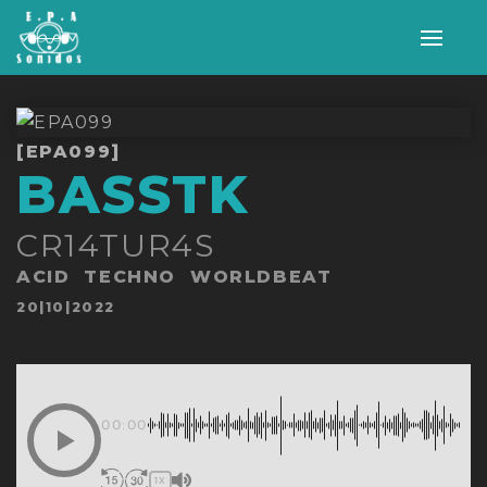
Alter
nave
[EPA099]
BASSTK
CR14TUR4S
ACID
TECHNO
WORLDBEAT
Publicado
20|10|2022
en
00:00
1X