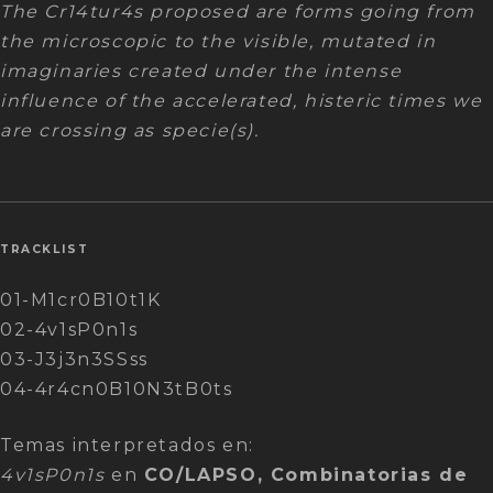
The Cr14tur4s proposed are forms going from
the microscopic to the visible, mutated in
imaginaries created under the intense
influence of the accelerated, histeric times we
are crossing as specie(s).
TRACKLIST
01-M1cr0B10t1K
02-4v1sP0n1s
03-J3j3n3SSss
04-4r4cn0B10N3tB0ts
Temas interpretados en:
4v1sP0n1s
en
CO/LAPSO, Combinatorias de