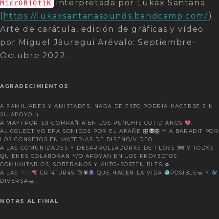
interpretada por Lukax Santana
Micr0B10t1K
(
https://lukaxsantanasounds.bandcamp.com/
)
Arte de carátula, edición de gráficas y vídeo
por Miguel Jáuregui Arévalo: Septiembre-
Octubre 2022.
AGRADECIMIENTOS
A FAMILIARES Y AMISTADES, NADA DE ESTO PODRÍA HACERSE SIN
SU APOYO :).
A MAYI POR SU COMPAÑIA EN LOS PUNCHIS COTIDIANOS
.
AL COLECTIVO EPA SONIDOS POR EL APAÑE 🎛
🎛 Y A BARADIT POR
LOS CONSEJOS EN MATERIAS DE DISEÑO/VIDEO.
A LAS COMUNIDADES Y DESARROLLADORXS DE FLOSS 🗺 Y TODXS
QUIENES COLABORAN Y/O APOYAN EN LOS PROYECTOS
COMUNITARIOS, SOBERANOS Y AUTO-SOSTENIBLES ♻.
A LAS
CR14TUR4S
🕷
QUE HACEN LA VIDA
POSIBLE
Y
DIVERSA
.
NOTAS AL FINAL