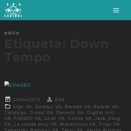
Alter
nave
estilo
Etiqueta:
Down
Tempo
Publicado
24|04|2012
EPA
en
Algn VA
,
Aoraqui VA
,
Baradit VA
,
Basstk VA
,
Catálogo
,
D.soul VA
,
Danieto VA
,
Digital Volt
VA
,
Fiat600 VA
,
Goan VA
,
Gozne VA
,
Jack_Plug
VA
,
La venda sexy VA
,
Matamoros VA
,
Polar VA
,
Sebastián Ramírez VA
,
Tatsu VA
,
Varios Artistas