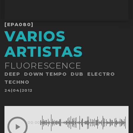
[EPA080]
VARIOS
ARTISTAS
FLUORESCENCE
DEEP
DOWN TEMPO
DUB
ELECTRO
TECHNO
Publicado
24|04|2012
en
00:00