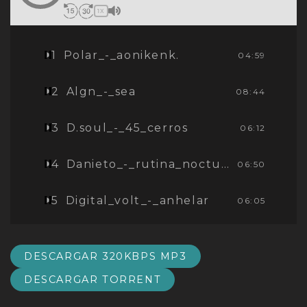
1X
1
Polar_-_aonikenk.
04:59
2
Algn_-_sea
08:44
3
D.soul_-_45_cerros
06:12
4
Danieto_-_rutina_nocturna
06:50
5
Digital_volt_-_anhelar
06:05
6
Tatsu_-_steps
06:01
DESCARGAR 320KBPS MP3
7
Jack_plug_-_untitledub
07:15
DESCARGAR TORRENT