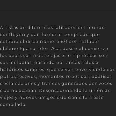
8
Matamoros_-_run_run
05:59
9
F600_-_autostop_with_my_beat_generation
07:26
Artistas de diferentes latitudes del mundo
10
Goan_-_mantagua_sunset
05:34
confluyen y dan forma al compilado que
celebra el disco número 80 del netlabel
11
Sebastian_ramirez_-_tiempo_de_bancarse
06:02
chileno Epa sonidos. Acá, desde el comienzo
los beats son más relajados e hipnóticas son
12
Gozne_-_lukapapan
05:58
sus melodías, pasando por ancestrales e
históricos samples, que se van envolviendo con
13
La_venda_sexy_-_guino_a_una_calumnia
06:47
pulsos festivos, momentos robóticos, poéticas
14
Aoraqui_-_aikido
declamaciones y trances generados por voces
06:58
que no acaban. Desencadenando la unión de
15
Baradit_-_vintage_homenaje_a_victor_jara
03:35
viejos y nuevos amigos que dan cita a este
compilado.