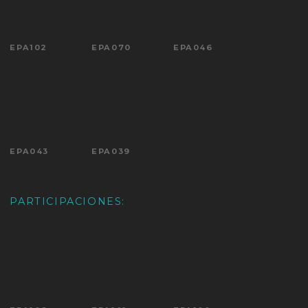
EPA102
EPA070
EPA046
EPA043
EPA039
PARTICIPACIONES: