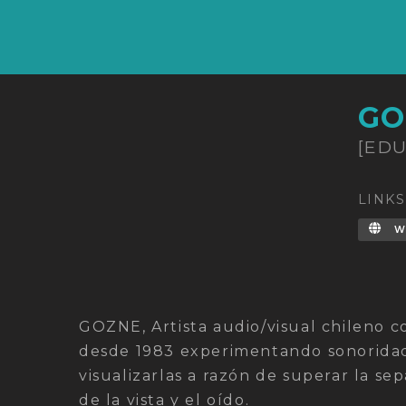
GO
[ED
LINKS
W
GOZNE, Artista audio/visual chileno c
desde 1983 experimentando sonoridad
visualizarlas a razón de superar la se
de la vista y el oído.